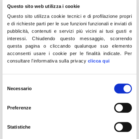
Questo sito web utilizza i cookie
«Raccoglieremo le firme per i referendum relativi alle
Questo sito utilizza cookie tecnici e di profilazione propri
necessarie riforme della magistratura al fianco di tutto il
e di richieste parti per le sue funzioni funzionali e inviati di
Centrodestra. È necessario iniziare un processo di
pubblicità, contenuti e servizi più vicini ai tuoi gusti e
riforma radicale della magistratura dopo le inquietanti
interessi.
Chiudendo questo messaggio, scorrendo
vicende del caso Palamara. Bisogna riformare la
questa pagina o cliccando qualunque suo elemento
magistratura per scardinare il sistema delle correnti che
acconsenti usare i cookie per le finalità indicate.
Per
ne ha fatalmente compromesso l’immagine. Faranno
consultare l'informativa sulla privacy
clicca qui
eccezione, nei nostri […]
Papa, Meloni: un pensiero
Selezione
affettuoso da Fratelli d’Italia
Necessario
del
consenso
Preferenze
Statistiche