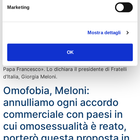
Marketing
Mostra dettagli
OK
«A nome di Fratelli d’Italia rivolgo un pensiero
affettuoso e i migliori auguri di pronta guarigione a
Papa Francesco». Lo dichiara il presidente di Fratelli
d’Italia, Giorgia Meloni.
Omofobia, Meloni:
annulliamo ogni accordo
commerciale con paesi in
cui omosessualità è reato,
porterò questa proposta in