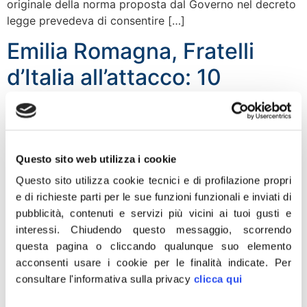
originale della norma proposta dal Governo nel decreto
legge prevedeva di consentire […]
Emilia Romagna, Fratelli
d’Italia all’attacco: 10
proposte di modifica al
Bilancio regionale
Questo sito web utilizza i cookie
Tanti sono gli emendamenti e gli ordini del giorno che il
gruppo di Fratelli d’Italia in Regione Emilia-Romagna ha
Questo sito utilizza cookie tecnici e di profilazione propri
presentato in modifica all’assestamento di bilancio in
e di richieste parti per le sue funzioni funzionali e inviati di
discussione in questi giorni. Nelle giornate di martedì
pubblicità, contenuti e servizi più vicini ai tuoi gusti e
20 e mercoledì 21 luglio è infatti convocata l’Assemblea
interessi.
Chiudendo questo messaggio, scorrendo
Legislativa che sarà dedicata alla manovra di bilancio,
questa pagina o cliccando qualunque suo elemento
che comprenderà il rendiconto […]
acconsenti usare i cookie per le finalità indicate.
Per
consultare l'informativa sulla privacy
clicca qui
Emilia Romagna, Fratelli