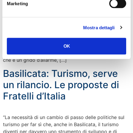
Marketing
“Ho scritto una lettera agli assessori regionali
all’Ambiente Monni e all’Agricoltura Saccardi per porre
alla loro attenzione le condizioni del sottobosco della
Mostra dettagli
montagna pistoiese. Una situazione che ho
documentato con un video girato nei boschi di
Abetone-Cutigliano, ma la situazione è assolutamente
OK
simile a quella dell’intera montagna pistoiese. Un video
che è un grido d’allarme, […]
Basilicata: Turismo, serve
un rilancio. Le proposte di
Fratelli d’Italia
“La necessità di un cambio di passo delle politiche sul
turismo per far sì che, anche in Basilicata, il turismo
diventi per davvero uno strumento di sviluppo e di