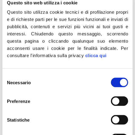
Questo sito web utilizza i cookie
Montagna. “Rischi incendi e
Questo sito utilizza cookie tecnici e di profilazione propri
alluvioni”
e di richieste parti per le sue funzioni funzionali e inviati di
pubblicità, contenuti e servizi più vicini ai tuoi gusti e
interessi.
Chiudendo questo messaggio, scorrendo
“Ho scritto una lettera agli assessori regionali
questa pagina o cliccando qualunque suo elemento
all’Ambiente Monni e all’Agricoltura Saccardi per porre
acconsenti usare i cookie per le finalità indicate.
Per
alla loro attenzione le condizioni del sottobosco della
consultare l'informativa sulla privacy
clicca qui
montagna pistoiese. Una situazione che ho
documentato con un video girato nei boschi di
Abetone-Cutigliano, ma la situazione è assolutamente
Selezione
simile a quella dell’intera montagna pistoiese. Un video
Necessario
del
che è un grido d’allarme, […]
consenso
Toscana: FdI lancia l’allarme
Preferenze
Montagna. “Rischi incendi e
Statistiche
alluvioni”