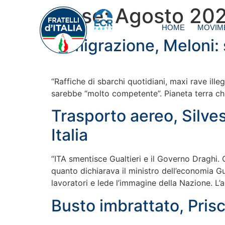
Mese:
Agosto 20
HOME
MOVIM
Immigrazione, Meloni:
“Raffiche di sbarchi quotidiani, maxi rave illeg
sarebbe “molto competente”. Pianeta terra chi
Trasporto aereo, Silves
Italia
“ITA smentisce Gualtieri e il Governo Draghi. 
quanto dichiarava il ministro dell’economia Gua
lavoratori e lede l’immagine della Nazione. L’
Busto imbrattato, Prisc