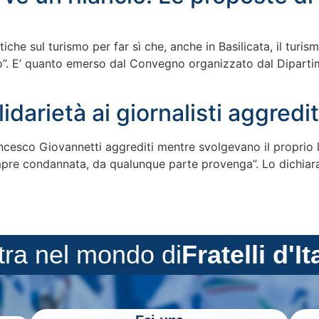
tiche sul turismo per far sì che, anche in Basilicata, il tur
o”. E’ quanto emerso dal Convegno organizzato dal Dipartimen
darietà ai giornalisti aggredit
rancesco Giovannetti aggrediti mentre svolgevano il proprio
re condannata, da qualunque parte provenga”. Lo dichiara il 
tra nel mondo di
Fratelli d'It