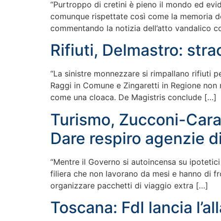
“Purtroppo di cretini è pieno il mondo ed ev
comunque rispettate così come la memoria dei m
commentando la notizia dell’atto vandalico c
Rifiuti, Delmastro: str
“La sinistre monnezzare si rimpallano rifiuti p
Raggi in Comune e Zingaretti in Regione non ri
come una cloaca. De Magistris conclude […]
Turismo, Zucconi-Caram
Dare respiro agenzie di
“Mentre il Governo si autoincensa su ipotetici 
filiera che non lavorano da mesi e hanno di f
organizzare pacchetti di viaggio extra […]
Toscana: FdI lancia l’a