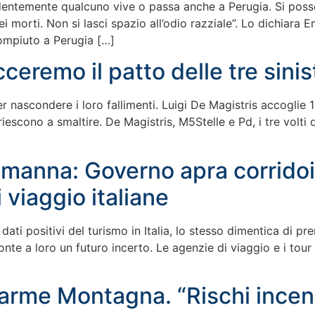
identemente qualcuno vive o passa anche a Perugia. Si poss
orti. Non si lasci spazio all’odio razziale”. Lo dichiara Ema
ompiuto a Perugia […]
acceremo il patto delle tre sin
er nascondere i loro fallimenti. Luigi De Magistris accoglie 1
escono a smaltire. De Magistris, M5Stelle e Pd, i tre volti 
anna: Governo apra corridoi t
 viaggio italiane
dati positivi del turismo in Italia, lo stesso dimentica di p
ronte a loro un futuro incerto. Le agenzie di viaggio e i to
llarme Montagna. “Rischi incend