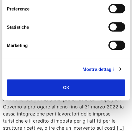
“Esprimo soddisfazione per l’approvazione del mio odg
alla Legge di Bilancio che impegna il Governo a valutare
Preferenze
l’opportunità di istituire un fondo per l’anno 2022,
affinché siano destinate risorse alle imprese operanti nel
Statistiche
distretto della ceramica di Civita Castellana, così da
contenere gli effetti negativi derivanti dagli aumenti dei
prezzi nel settore elettrico e del […]
Marketing
Manovra, Zucconi: bene ok
a nostro Odg per aiuti a
Mostra dettagli
imprese turistiche
OK
“Nel corso della manovra di Bilancio è stato approvato
un ordine del giorno a mia prima firma che impegna il
Governo a prorogare almeno fino al 31 marzo 2022 la
cassa integrazione per i lavoratori delle imprese
turistiche e il credito d’imposta per gli affitti per le
strutture ricettive, oltre che un intervento sui costi […]