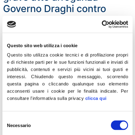
Governo Draghi contro
Parlamento
«Fratelli d’Italia scriverà al Presidente della Repubblica
Mattarella per denunciare il gravissimo atto di
Questo sito web utilizza i cookie
arroganza che il Governo Draghi ha commesso nei
Questo sito utilizza cookie tecnici e di profilazione propri
confronti del Parlamento sull’esame della manovra
e di richieste parti per le sue funzioni funzionali e inviati di
finanziaria. L’Esecutivo e la sua maggioranza hanno
pubblicità, contenuti e servizi più vicini ai tuoi gusti e
espropriato le Camere del diritto di esaminare la legge
interessi.
Chiudendo questo messaggio, scorrendo
più importante dello Stato e hanno violato ogni regola
questa pagina o cliccando qualunque suo elemento
prevista sui […]
acconsenti usare i cookie per le finalità indicate.
Per
Manovra, Rotelli: bene ok a
consultare l'informativa sulla privacy
clicca qui
mio Odg su distretto
ceramiche
Selezione
Necessario
del
consenso