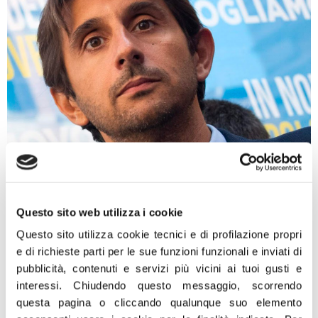
“Il negazionismo sulle Foibe è arrivato persino a colpire i
giornalisti e le testate che danno dignità ad una
tragedia con la quale una certa parte politica fa ancora
Questo sito web utilizza i cookie
fatica a fare i conti. Esprimiamo la nostra solidarietà e il
Questo sito utilizza cookie tecnici e di profilazione propri
nostro sostegno al Tg2, sul quale profilo Twitter
e di richieste parti per le sue funzioni funzionali e inviati di
l’annuncio dello speciale sulle Foibe è stato […]
pubblicità, contenuti e servizi più vicini ai tuoi gusti e
Foibe, Meloni: solidarietà a
interessi.
Chiudendo questo messaggio, scorrendo
questa pagina o cliccando qualunque suo elemento
Letta per attacchi ricevuti,