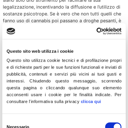
siano solo uno strumento per facilitare la sua
legalizzazione, incentivando la diffusione e l’utilizzo di
sostanze psicotrope. Se è vero che non tutti quelli che
fanno uso di cannabis poi passano a droghe pesanti, è
invece scientificamente provato che […]
Ue, Iannone: FdI continuerà
a battersi per i diritti dei
Questo sito web utilizza i cookie
balneari
Questo sito utilizza cookie tecnici e di profilazione propri
e di richieste parti per le sue funzioni funzionali e inviati di
pubblicità, contenuti e servizi più vicini ai tuoi gusti e
interessi.
Chiudendo questo messaggio, scorrendo
questa pagina o cliccando qualunque suo elemento
acconsenti usare i cookie per le finalità indicate.
Per
consultare l'informativa sulla privacy
clicca qui
Selezione
Necessario
del