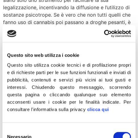
siano solo uno strumento per facilitare la sua
legalizzazione, incentivando la diffusione e l’utilizzo di
sostanze psicotrope. Se è vero che non tutti quelli che
fanno uso di cannabis poi passano a droghe pesanti, è
invece scientificamente provato che […]
Ue, Iannone: FdI continuerà
a battersi per i diritti dei
Questo sito web utilizza i cookie
balneari
Questo sito utilizza cookie tecnici e di profilazione propri
e di richieste parti per le sue funzioni funzionali e inviati di
pubblicità, contenuti e servizi più vicini ai tuoi gusti e
interessi.
Chiudendo questo messaggio, scorrendo
questa pagina o cliccando qualunque suo elemento
acconsenti usare i cookie per le finalità indicate.
Per
consultare l'informativa sulla privacy
clicca qui
Selezione
Necessario
del