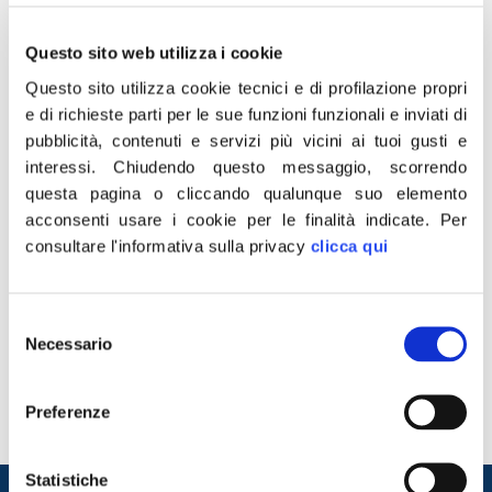
Questo sito web utilizza i cookie
Questo sito utilizza cookie tecnici e di profilazione propri
e di richieste parti per le sue funzioni funzionali e inviati di
pubblicità, contenuti e servizi più vicini ai tuoi gusti e
interessi.
Chiudendo questo messaggio, scorrendo
questa pagina o cliccando qualunque suo elemento
acconsenti usare i cookie per le finalità indicate.
Per
consultare l'informativa sulla privacy
clicca qui
“La scelta è semplice. Mentre il potere di acquisto delle
famiglie è aggredito ogni giorno di più dall’inflazione, il
Selezione
PD ha pensato bene di proporre l’ennesima
Necessario
del
patrimoniale, evidenziando come l’obiettivo della
consenso
sinistra sia rimasto sempre lo stesso: mettere le mani
nelle tasche degli italiani. Secondo noi, invece, è
Preferenze
fondamentale avere un fisco a misura di […]
Statistiche
Entra nel mondo di