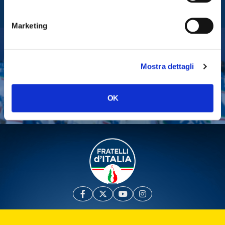
Fratelli d'Italia
Marketing
Tesserati
Mostra dettagli
Fai una donazione
Leggi la Gazzetta Tricolore
OK