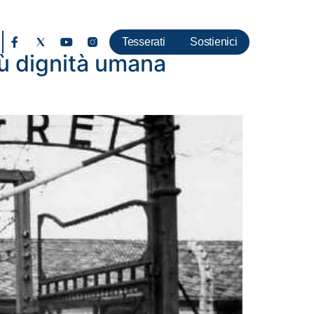
Tesserati
Sostienici
iù dignità umana