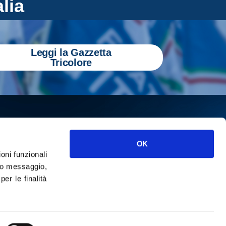
alia
Leggi la Gazzetta
Tricolore
OK
ioni funzionali
o messaggio,
r le finalità
ISCRIVITI