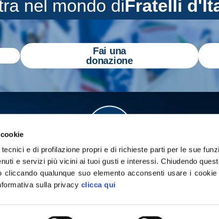
tra nel mondo di
Fratelli d'It
Fai una
donazione
 cookie
tecnici e di profilazione propri e di richieste parti per le sue funz
enuti e servizi più vicini ai tuoi gusti e interessi.
Chiudendo quest
 cliccando qualunque suo elemento acconsenti usare i cookie pe
informativa sulla privacy
clicca qui
a
Gazzetta Tricolore
per tenerti aggiornato