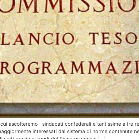
 cui ascolteremo i sindacati confederali e tantissime altre r
aggiormente interessati dal sistema di norme contenute nel
izzati grazie ai fondi del Piano nazionale […]