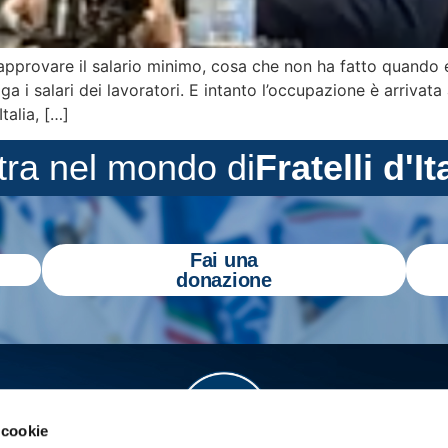
approvare il salario minimo, cosa che non ha fatto quando er
 i salari dei lavoratori. E intanto l’occupazione è arrivata 
Italia, […]
tra nel mondo di
Fratelli d'It
Fai una
donazione
 cookie