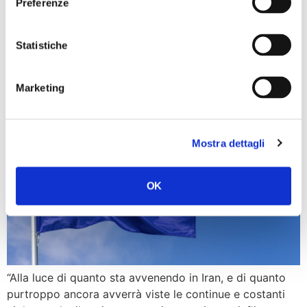
Preferenze
all’evasione e smentisce le fandonie della […]
Iran: Teheran promuove il
Statistiche
terrorismo, serve una
risposta decisa dell’Ue
Marketing
Mostra dettagli
OK
“Alla luce di quanto sta avvenendo in Iran, e di quanto
purtroppo ancora avverrà viste le continue e costanti