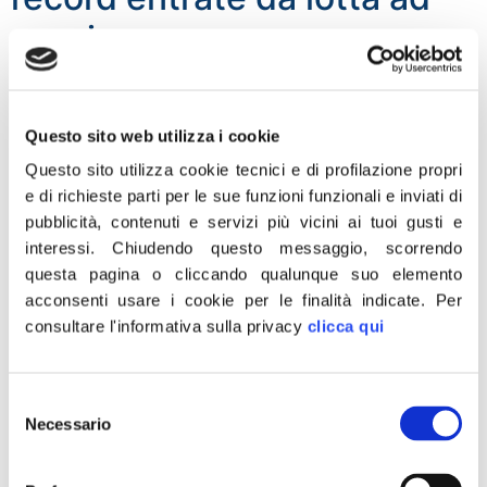
evasione
Questo sito web utilizza i cookie
Questo sito utilizza cookie tecnici e di profilazione propri
e di richieste parti per le sue funzioni funzionali e inviati di
pubblicità, contenuti e servizi più vicini ai tuoi gusti e
interessi.
Chiudendo questo messaggio, scorrendo
questa pagina o cliccando qualunque suo elemento
acconsenti usare i cookie per le finalità indicate.
Per
consultare l'informativa sulla privacy
clicca qui
“I dati dell’Agenzia delle Entrate, presentati oggi dal suo
direttore Ernesto Maria Ruffini, sono eloquenti: nel 2023
lo Stato ha incassato 24,7 miliardi di euro dal recupero
Selezione
dall’evasione, 4,5 miliardi in più rispetto all’anno
Necessario
del
precedente. Un +22% che testimonia la bontà
consenso
dell’operato del governo Meloni in tema di lotta