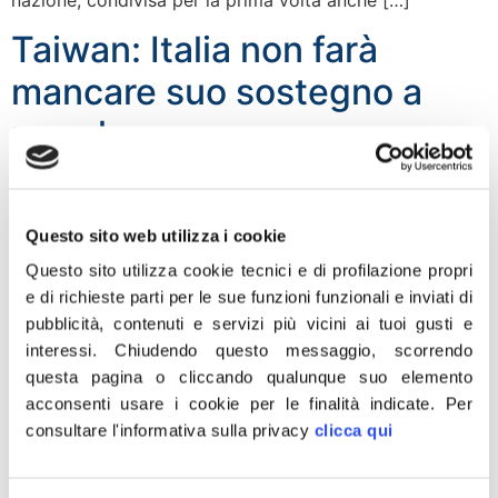
Taiwan: Italia non farà
mancare suo sostegno a
popolo
Questo sito web utilizza i cookie
Questo sito utilizza cookie tecnici e di profilazione propri
e di richieste parti per le sue funzioni funzionali e inviati di
pubblicità, contenuti e servizi più vicini ai tuoi gusti e
interessi.
Chiudendo questo messaggio, scorrendo
questa pagina o cliccando qualunque suo elemento
acconsenti usare i cookie per le finalità indicate.
Per
“In qualità di presidente del Gruppo Interparlamentare di
consultare l'informativa sulla privacy
clicca qui
amicizia Italia-Taiwan desidero esprimere vicinanza e
cordoglio al popolo di Taiwan, che oggi è stato colpito
da un devastante terremoto. L’Italia purtroppo conosce