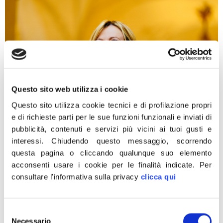
Questo sito web utilizza i cookie
Questo sito utilizza cookie tecnici e di profilazione propri
e di richieste parti per le sue funzioni funzionali e inviati di
pubblicità, contenuti e servizi più vicini ai tuoi gusti e
interessi.
Chiudendo questo messaggio, scorrendo
“Gli ultimi dati Istat confermano un segnale importante:
questa pagina o cliccando qualunque suo elemento
la disoccupazione scende ai livelli più bassi mai
acconsenti usare i cookie per le finalità indicate.
Per
registrati dall’inizio delle rilevazioni e, su base annua,
consultare l'informativa sulla privacy
clicca qui
l’occupazione continua a crescere. Sono risultati che
parlano del lavoro quotidiano di imprese, lavoratori e
professionisti, e dello sforzo comune per rendere il
Selezione
sistema produttivo italiano più solido e competitivo,
Necessario
del