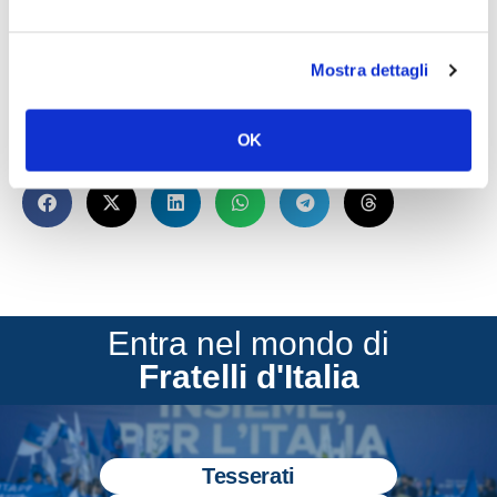
Difesa Salvatore Deidda ha presentato una
interrogazione al ministro dell’Istruzione Lorenzo
Mostra dettagli
Fioramonti.
OK
CONDIVIDI
Entra nel mondo di
Fratelli d'Italia
Tesserati