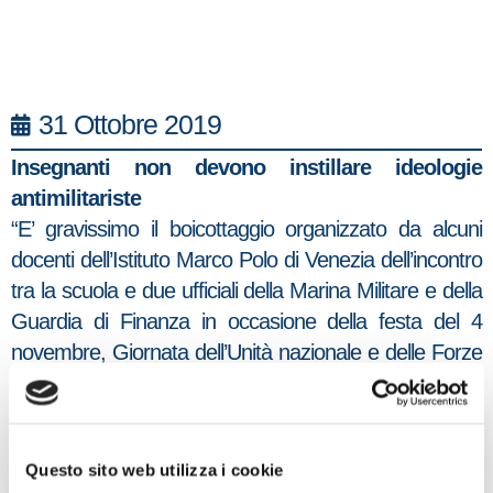
31 Ottobre 2019
Insegnanti non devono instillare ideologie
antimilitariste
“E’ gravissimo il boicottaggio organizzato da alcuni
docenti dell’Istituto Marco Polo di Venezia dell’incontro
tra la scuola e due ufficiali della Marina Militare e della
Guardia di Finanza in occasione della festa del 4
novembre, Giornata dell’Unità nazionale e delle Forze
Armate. Quei docenti che difendono la loro scelta
antimilitarista citando l’articolo 11 della Costituzione,
dovrebbero sapere che la stessa Costituzione
Questo sito web utilizza i cookie
riconosce alle Forze armate la funzione “di operare al