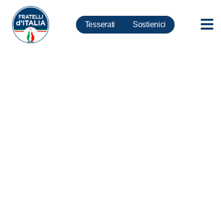
Tesserati
Sostienici
4 novembre, FdI: Grave
boicottaggio all’istituto Marco
Polo