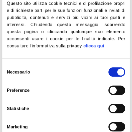
fine della realizzazione della pace e della sicurezza, di
Questo sito utilizza cookie tecnici e di profilazione propri
e di richieste parti per le sue funzioni funzionali e inviati di
concorrere alla salvaguardia delle istituzioni e di
pubblicità, contenuti e servizi più vicini ai tuoi gusti e
svolgere compiti specifici in circostanze di pubblica
interessi.
Chiudendo questo messaggio, scorrendo
calamità o in casi di straordinaria necessità o
questa pagina o cliccando qualunque suo elemento
urgenza”. Schierarsi apertamente contro una parte
acconsenti usare i cookie per le finalità indicate.
Per
del nostro Stato, a maggior ragione se a farlo sono i
consultare l'informativa sulla privacy
clicca qui
docenti che dovrebbero insegnare ai ragazzi i nostri
valori è assolutamente grave: i nostri militari non sono
Selezione
dei guerrafondai ma servitori dei cittadini e dello Stato
Necessario
del
al pari di quegli stessi insegnanti che dovrebbero
consenso
formare i giovani anziché instillare ideologie
Preferenze
antimilitariste. Confido in un chiarimento rapido da
parte del Ministro Fioramonti e attendo gli esiti
Statistiche
dell’ispezione nell’istituto”.
Lo dichiara il deputato di Fratelli d’Italia Luca De Carlo
Marketing
che assieme al capogruppo di FDI in commissione