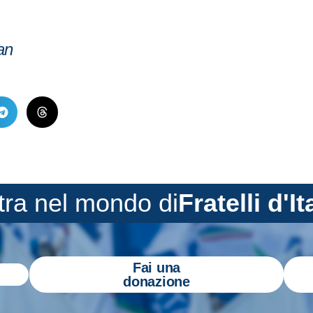
-an
tra nel mondo di
Fratelli d'It
Fai una
donazione