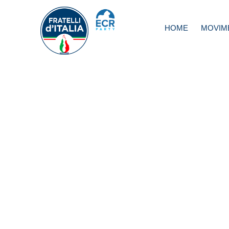
HOME
MOVIM
8 marzo, Sperdut
non sia soltanto 
giorno di rituali