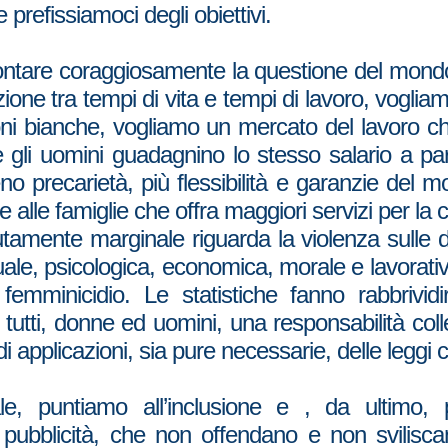
prefissiamoci degli obiettivi.
ontare coraggiosamente la questione del mondo
zione tra tempi di vita e tempi di lavoro, voglia
oni bianche, vogliamo un mercato del lavoro che
 gli uomini guadagnino lo stesso salario a par
eno precarietà, più flessibilità e garanzie del 
e alle famiglie che offra maggiori servizi per la 
tamente marginale riguarda la violenza sulle 
uale, psicologica, economica, morale e lavorati
 femminicidio. Le statistiche fanno rabbrivi
tutti, donne ed uomini, una responsabilità coll
 di applicazioni, sia pure necessarie, delle legg
e, puntiamo all’inclusione e , da ultimo,
e pubblicità, che non offendano e non svilis