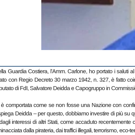
 Guardia Costiera, l’Amm. Carlone, ho portato i saluti al c
to con Regio Decreto 30 marzo 1942, n. 327, è fatto coin
 deputato di FdI, Salvatore Deidda e Capogruppo in Commiss
ni, si è comportata come se non fosse una Nazione con confi
re – spiega Deidda – per questo, dobbiamo investire di più su q
agli interessi di altri Stati, come accaduto recentemente co
acciata dalla pirateria, dai traffici illegali, terrorismo, eco-t