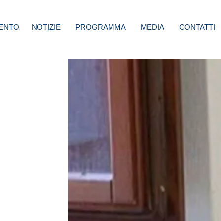
ENTO
NOTIZIE
PROGRAMMA
MEDIA
CONTATTI
dda:
dia
a
cui in
amo il