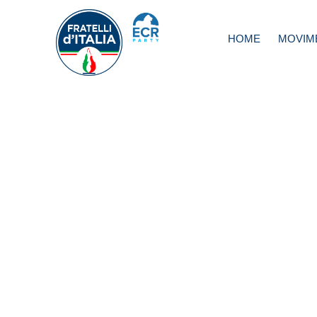
HOME
MOVIM
80° anniversario
codice della
navigazione, Dei
Grazie alla Guar
Costiera e Marin
Militare per
investimenti profi
Sardegna; Tuteli