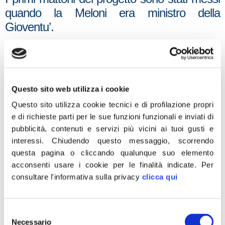
quando la Meloni era ministro della
Gioventu’.
“Il progetto “non e’ un ‘Faremo’, ma lo step di
un percorso gia’ avviato quando ero Ministro
della Gioventù – ha sottolineato la
Meloni
–
All’epoca tentammo di dare una mano
Questo sito web utilizza i cookie
quando, dopo aver incontrato Maddaloni, ci
Questo sito utilizza cookie tecnici e di profilazione propri
spiegò che tenevano in piedi le loro strutture,
e di richieste parti per le sue funzioni funzionali e inviati di
pubblicità, contenuti e servizi più vicini ai tuoi gusti e
destinate ai ragazzi del quartiere di Scampia,
interessi.
Chiudendo questo messaggio, scorrendo
autotassandosi”.
questa pagina o cliccando qualunque suo elemento
acconsenti usare i cookie per le finalità indicate.
Per
“Mi schiero a sostegno di Caldoro – ha detto
consultare l'informativa sulla privacy
clicca qui
Maddaloni
, che da anni porta avanti a
Scampia la palestra con la quale tiene i
ragazzi lontano dalla strada – Dalla sinistra
Selezione
arrivano solo parole”.
Necessario
del