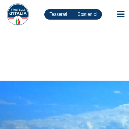
Tesserati
Sostienici
A Napoli, Giorgia Meloni,
Stefano Caldoro, Gianni
Maddaloni e Marcello
Taglialatela…