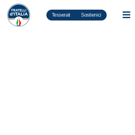
Tesserati
Sostienici
Abruzzo: Approvata legge anti
spopolamento comuni montani