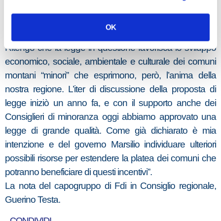
dalla provincia dell’Aquila che registra il dato peggiore.
Segno negativo anche per le nascite, che nei piccoli
OK
comuni di montagna sono in costante diminuzione.
Ritengo che la legge in questione favorisca lo sviluppo
economico, sociale, ambientale e culturale dei comuni
montani “minori” che esprimono, però, l’anima della
nostra regione. L’iter di discussione della proposta di
legge iniziò un anno fa, e con il supporto anche dei
Consiglieri di minoranza oggi abbiamo approvato una
legge di grande qualità. Come già dichiarato è mia
intenzione e del governo Marsilio individuare ulteriori
possibili risorse per estendere la platea dei comuni che
potranno beneficiare di questi incentivi”.
La nota del capogruppo di Fdi in Consiglio regionale,
Guerino Testa.
CONDIVIDI