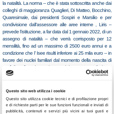
la natalità. La norma – che è stata sottoscritta anche dai
colleghi di maggioranza Quaglieri, Di Matteo, Bocchino,
Quaresimale, dai presidenti Sospiri e Marsilio e per
condivisione dall’assessore alle aree interne , Liris –
prevede l’istituzione, a far data dal 1 gennaio 2022, di un
assegno di natalità – che verrà corrisposto per 12
mensilità, fino ad un massimo di 2500 euro annui e a
condizione che l’ Isee risulti inferiore ai 25 mila euro – in
favore dei nuclei familiari dal momento della nascita di
un figlio e fino al compimento del terzo anno di vita, o
dall’ingresso in famiglia di un minore in adozione o in
affido, sempre fino ai tre anni di età. Saranno beneficiari
quei genitori residenti in un piccolo comune montano
Questo sito web utilizza i cookie
della regione Abruzzo , al di sopra dei 600 mt di
Questo sito utilizza cookie tecnici e di profilazione propri
altitudine, con popolazione inferiore ai 3 mila abitanti e
e di richieste parti per le sue funzioni funzionali e inviati di
nei quali si sia verificato un calo demografico – negli
pubblicità, contenuti e servizi più vicini ai tuoi gusti e