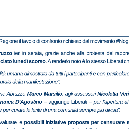
a Regione il tavolo di confronto richiesto dal movimento #N
ruzzo
ieri in serata, grazie anche alla protesta del rap
nciato lunedì scorso
. A renderlo noto è lo stesso Liberati c
lità umana dimostrata da tutti i partecipanti e con particolare
 durata della manifestazione”.
one Abruzzo
Marco Marsilio
, agli assessori
Nicoletta Ver
Franca D’Agostino
– aggiunge Liberati –
per l’apertura 
 per curare le ferite di una comunità sempre più divisa”.
valutate le
possibili iniziative proposte per censurare t