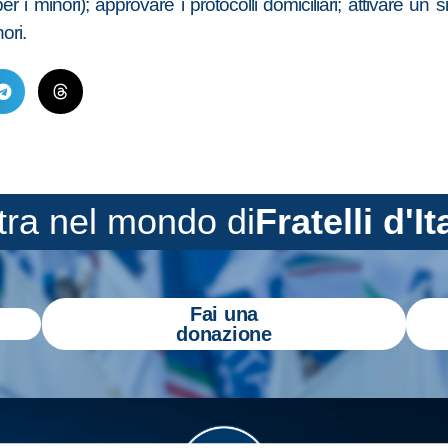
 i minori); approvare i protocolli domiciliari; attivare un 
ori.
tra nel mondo di
Fratelli d'It
Fai una
donazione