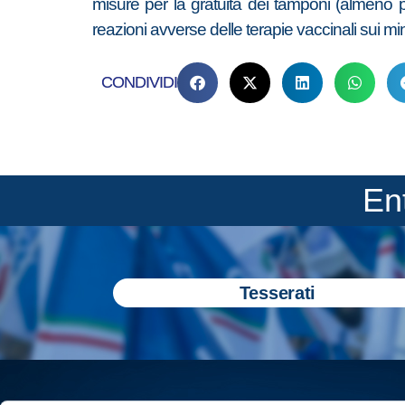
misure per la gratuità dei tamponi (almeno per
reazioni avverse delle terapie vaccinali sui min
CONDIVIDI
En
Tesserati