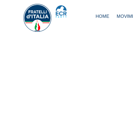
HOME
MOVIM
Abruzzo, Marsili
incontra il movi
No Green Pass: 
di confronto