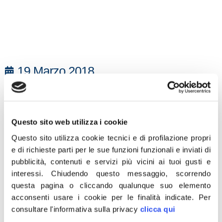
19 Marzo 2018
“Dopo le denunce e l’esposto presentato da
Fratelli d’Italia in Procura, il Governo
Gentiloni è stato costretto a smentire
Questo sito web utilizza i cookie
ufficialmente che il trattato di Caen preveda
Questo sito utilizza cookie tecnici e di profilazione propri
la cessione di acque territoriali italiane alla
e di richieste parti per le sue funzioni funzionali e inviati di
Francia. La mobilitazione va avanti e Fratelli
pubblicità, contenuti e servizi più vicini ai tuoi gusti e
d’Italia continuerà a vigilare sull’integrità dei
interessi.
Chiudendo questo messaggio, scorrendo
nostri confini marittimi: raccoglieremo in
questa pagina o cliccando qualunque suo elemento
acconsenti usare i cookie per le finalità indicate.
Per
un’interrogazione parlamentare le tante
consultare l'informativa sulla privacy
clicca qui
domande inevase su questa vicenda e