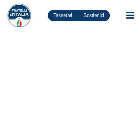
Tesserati
Sostienici
Acque territoriali, Meloni: Su
trattato Caen Governo Gentiloni
costretto a smentita ufficiale.
Da FdI pronta interrogazione
parlamentare