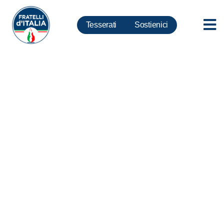
Tesserati
Sostienici
Afghanistan, La Russa:
Stucchevole discussione su
ritiro