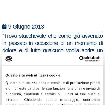
9 Giugno 2013
“Trovo stucchevole che come già avvenuto
in passato in occasione di un momento di
dolore e di lutto qualcuno voglia aprire un
dibattito sulla nostra presenza in
Afghanistan. Non è sull’onda emotiva di una
tragedia umana che il Parlamento deve
Questo sito web utilizza i cookie
prendere decisioni importanti per la
Questo sito utilizza cookie tecnici e di profilazione propri
sicurezza dell’Italia e del mondo. Peraltro
e di richieste parti per le sue funzioni funzionali e inviati di
l’Italia pur nel rispetto del principio “together
pubblicità, contenuti e servizi più vicini ai tuoi gusti e
interessi.
Chiudendo questo messaggio, scorrendo
in, together out” ha deciso già col governo