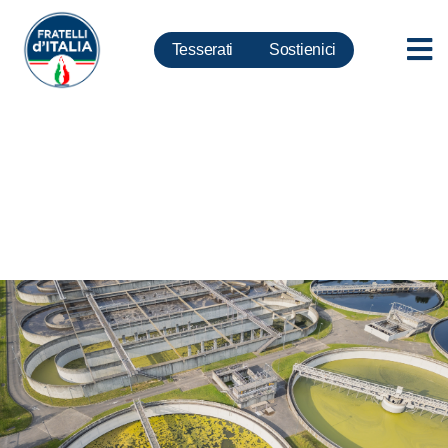
Tesserati
Sostienici
Agricoltura: con decreto Acque
Reflue più resilienza a cambio
del clima