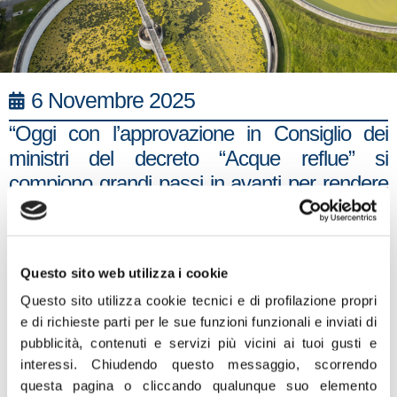
6 Novembre 2025
“Oggi con l’approvazione in Consiglio dei
ministri del decreto “Acque reflue” si
compiono grandi passi in avanti per rendere
il settore agricolo più resiliente al fenomeno
del cambio del clima. Con questa normativa
sarà possibile utilizzare acque reflue trattate
Questo sito web utilizza i cookie
per usi irrigui rispettando i parametri di
Questo sito utilizza cookie tecnici e di profilazione propri
salubrità e dei più alti standard qualitativi
e di richieste parti per le sue funzioni funzionali e inviati di
senza costi aggiuntivi per gli agricoltori. Noi
pubblicità, contenuti e servizi più vicini ai tuoi gusti e
trattiamo la scarsità idrica in modo diverso
interessi.
Chiudendo questo messaggio, scorrendo
rispetto ai precedenti governi, e per questo
questa pagina o cliccando qualunque suo elemento