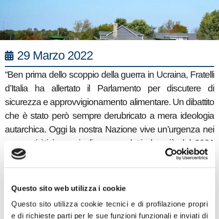
29 Marzo 2022
“Ben prima dello scoppio della guerra in Ucraina, Fratelli
d’Italia ha allertato il Parlamento per discutere di
sicurezza e approvvigionamento alimentare. Un dibattito
che è stato però sempre derubricato a mera ideologia
autarchica. Oggi la nostra Nazione vive un’urgenza nei
comparti ittici e agricoli con prodotti che già dal 2021
hanno subito importanti rincari per le condizioni
climatiche e geopolitiche, prima fra tutte la scorretta
concorrenza cinese. Ci aspettavamo un netto
Questo sito web utilizza i cookie
cambiamento da un Governo autoproclamatosi “dei
Questo sito utilizza cookie tecnici e di profilazione propri
migliori” e dallo stesso ministro Patuanelli, ma invece il
e di richieste parti per le sue funzioni funzionali e inviati di