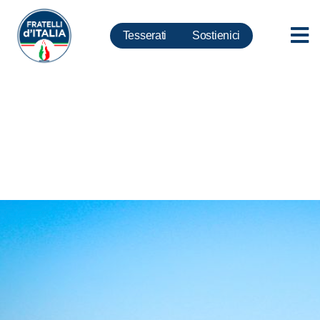
Tesserati
Sostienici
Agroalimentare, Carretta: ci
aspettavamo cambiamento da
Patuanelli e Governo dei
migliori