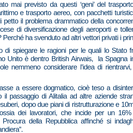
to mai previsto da questi ‘geni’ del trasport
arittimo e trasporto aereo, con pacchetti turist
i petto il problema drammatico della concorren
cese di diversificazione degli aeroporti e toll
erché ha svenduto ad altri vettori privati i prin
 di spiegare le ragioni per le quali lo Stato 
 Unito è dentro British Airwais, la Spagna in 
uole nemmeno considerare l’idea di rientrarvi,
asse a essere dogmatico, cioè teso a disintere
o il passaggio di Alitalia ad altre aziende str
suberi, dopo due piani di ristrutturazione e 10mil
sia dei lavoratori, che incide per un 16% ci
Procura della Repubblica affinché si indagh
andiera”.