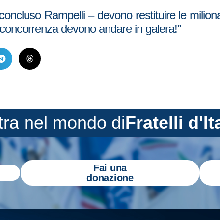
oncluso Rampelli – devono restituire le milion
a concorrenza devono andare in galera!”
tra nel mondo di
Fratelli d'It
Fai una
donazione