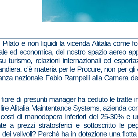
ilato e non liquidi la vicenda Alitalia come fos
le ed economica, del nostro spazio aereo appa
su turismo, relazioni internazionali ed esporta
ndiera, c’è materia per le Procure, non per gli
lleanza nazionale Fabio Rampelli alla Camera dei
iore di presunti manager ha ceduto le tratte in
llire Alitalia Maintentance Systems, azienda con
a, costi di manodopera inferiori del 25-30% e u
a prezzi stratosferici e sottoscritto le pegg
 dei velivoli? Perché ha in dotazione una flott