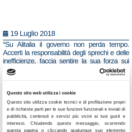
19 Luglio 2018
“Su Alitalia il governo non perda tempo.
Accerti la responsabilità degli sprechi e delle
inefficienze, faccia sentire la sua forza sui
colpevoli del suo depauperamento, ma
faccia tornare lo Stato dentro l’azienda
dimostrando che ci può essere una
maggioranza di capitale pubblico e, insieme,
Questo sito web utilizza i cookie
ci può essere efficienza e buon governo.
Questo sito utilizza cookie tecnici e di profilazione propri
Dalla proprietà di Alitalia dipende un pezzo
e di richieste parti per le sue funzioni funzionali e inviati di
pubblicità, contenuti e servizi più vicini ai tuoi gusti e
della nostra sovranità nazionale, dipende la
interessi.
Chiudendo questo messaggio, scorrendo
scelta degli hub principali, dei voli
questa pagina o cliccando qualunque suo elemento