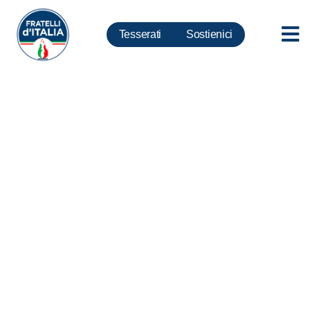
Tesserati
Sostienici
Alitalia. Ruspandini: Quali
prospettive per azienda?
Governo faccia chiarezza su
asset strategico