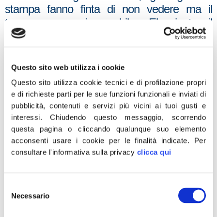
stampa fanno finta di non vedere ma il
tempo passa inesorabile. E’ giunto il
momento di fare chiarezza e luce su una
trattativa che è rimasta troppo segreta. Lo si
deve al popolo italiano che, a causa di
Questo sito web utilizza i cookie
gestioni scellerate, ha messo sul piatto
Questo sito utilizza cookie tecnici e di profilazione propri
Alitalia 7 miliardi di euro negli ultimi anni. Ma
e di richieste parti per le sue funzioni funzionali e inviati di
lo si deve soprattutto ai lavoratori che ormai
pubblicità, contenuti e servizi più vicini ai tuoi gusti e
versano in uno stato d’animo di
interessi.
Chiudendo questo messaggio, scorrendo
rassegnazione e acquiescenza. Le
questa pagina o cliccando qualunque suo elemento
acconsenti usare i cookie per le finalità indicate.
Per
ripercussioni di un ennesimo fallimento
consultare l'informativa sulla privacy
clicca qui
sarebbero gravissime, mettendo sul piano
internazionale in evidenza l’incapacità del
governo di porre fine ad una crisi del
Selezione
Necessario
comparto aereo, fondamentale per una
del
consenso
Nazione come la nostra a vocazione