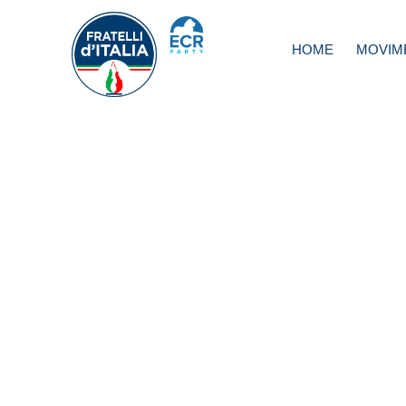
HOME
MOVIM
Alitalia, Silvestron
casse vuote e
lavoratori abband