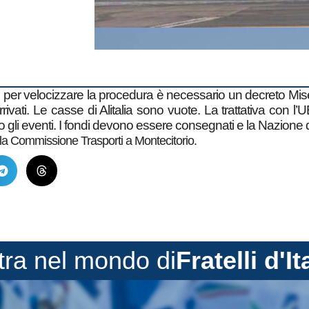
ati: per velocizzare la procedura è necessario un decreto M
ivati. Le casse di Alitalia sono vuote. La trattativa con l’
ro gli eventi. I fondi devono essere consegnati e la Nazione d
la Commissione Trasporti a Montecitorio.
tra nel mondo di
Fratelli d'It