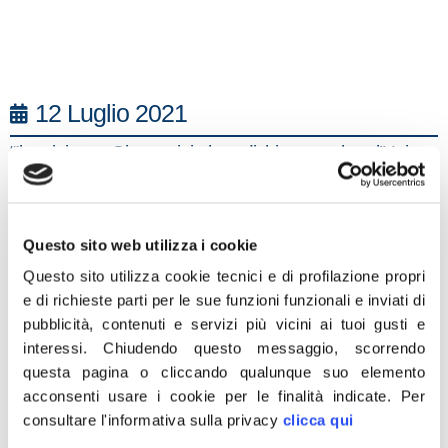
12 Luglio 2021
“Il ministro Giovannini ha dichiarato che l’Unione
Europea sta definendo gli ultimi dettagli e che a giorni
arriverà l’annuncio finale per Alitalia. Come sempre,
siamo ai comodi degli altri e aspettiamo la sentenza
Questo sito web utilizza i cookie
dell’UE per conoscere il destino della nostra compagnia
Questo sito utilizza cookie tecnici e di profilazione propri
di trasporto aereo nazionale. Solo se il governo ha
e di richieste parti per le sue funzioni funzionali e inviati di
deciso davvero di tutelare l’interesse della Nazione e se
pubblicità, contenuti e servizi più vicini ai tuoi gusti e
saranno stati tutelati tutti gli asset strategici del nostro
interessi.
Chiudendo questo messaggio, scorrendo
questa pagina o cliccando qualunque suo elemento
trasporto aereo e il brand Alitalia rimarrà saldo al suo
acconsenti usare i cookie per le finalità indicate.
Per
posto sarà stata una buona trattativa. Dopo l’atteso
consultare l'informativa sulla privacy
clicca qui
annuncio da parte dell’UE, mi aspetto che il Ministro