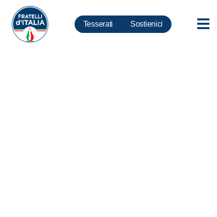
Tesserati
Sostienici
Alitalia, Silvestroni: il Governo
deve tutelare interesse
nazionale