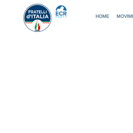
HOME
MOVIM
Alitalia, Silvestron
Patuanelli faccia
chiarezza e gara
interessi nazional