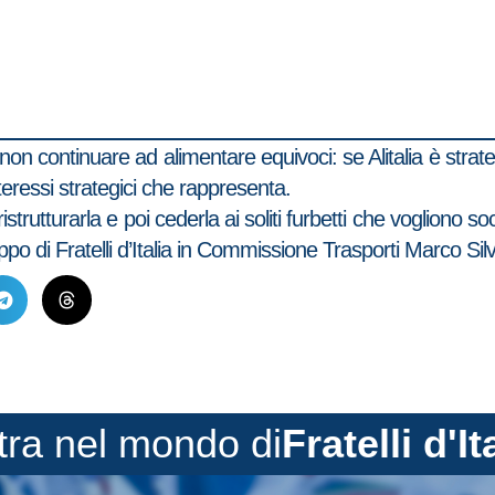
non continuare ad alimentare equivoci: se Alitalia è strateg
interessi strategici che rappresenta.
trutturarla e poi cederla ai soliti furbetti che vogliono so
ppo di Fratelli d’Italia in Commissione Trasporti Marco Sil
tra nel mondo di
Fratelli d'It