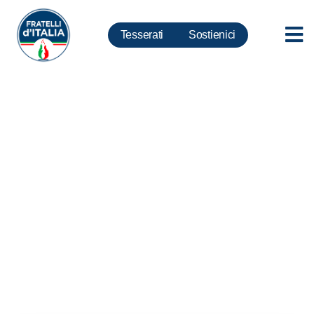
Tesserati
Sostienici
Alitalia, Silvestroni-Rotelli:
solidarietà a lavoratori in corteo