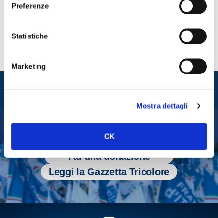
Preferenze
Statistiche
Marketing
Entra nel mondo di
Fratelli d'Italia
Mostra dettagli
OK
Tesserati
Fai una donazione
Leggi la Gazzetta Tricolore