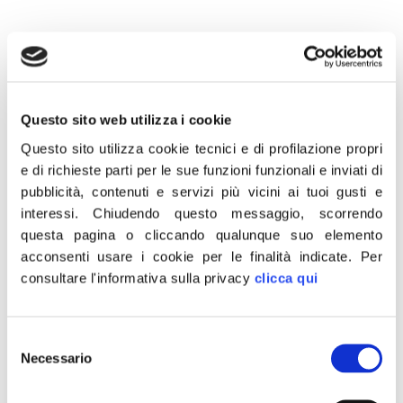
8 Settembre 2021
Questo sito web utilizza i cookie
“Sono rimasti senza futuro e speranza i lavoratori di Alitalia che stanno
Questo sito utilizza cookie tecnici e di profilazione propri
manifestando in corteo dall’aereoporto di Fiumicino alla sede di ITA
e di richieste parti per le sue funzioni funzionali e inviati di
all’EUR. Fratelli d’Italia esprime solidarietà ai lavoratori a cui è stata
pubblicità, contenuti e servizi più vicini ai tuoi gusti e
interessi.
Chiudendo questo messaggio, scorrendo
tolta la dignità di un lavoro per colpa delle scelte di questo Governo e
questa pagina o cliccando qualunque suo elemento
dell’Europa”.
acconsenti usare i cookie per le finalità indicate.
Per
consultare l'informativa sulla privacy
clicca qui
Lo dichiarano in una nota congiunta Marco Silvestroni, capogruppo
FdI in commissione Trasporti Camera dei deputati e Mauro Rotelli
Selezione
membro FdI della commissione Trasporti.
Necessario
del
consenso
CONDIVIDI