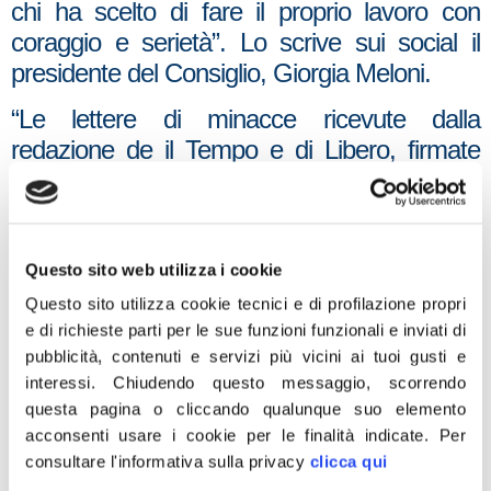
chi ha scelto di fare il proprio lavoro con
coraggio e serietà”. Lo scrive sui social il
presidente del Consiglio, Giorgia Meloni.
“Le lettere di minacce ricevute dalla
redazione de il Tempo e di Libero, firmate
dagli anarchici, rappresentano un fatto
gravissimo che richiama periodi bui della
nostra storia e per il quale è necessaria una
forte condanna da parte di tutte le forze
Questo sito web utilizza i cookie
politiche. Solidarietà ai direttori Tommaso
Questo sito utilizza cookie tecnici e di profilazione propri
Cerno e Daniele Capezzone e alle loro
e di richieste parti per le sue funzioni funzionali e inviati di
pubblicità, contenuti e servizi più vicini ai tuoi gusti e
redazioni per questo vile gesto”, aggiunge il
interessi.
Chiudendo questo messaggio, scorrendo
presidente dei senatori di Fratelli d’Italia,
questa pagina o cliccando qualunque suo elemento
Lucio Malan.
acconsenti usare i cookie per le finalità indicate.
Per
consultare l'informativa sulla privacy
clicca qui
“Chi pensa di poter intimidire giornalisti,