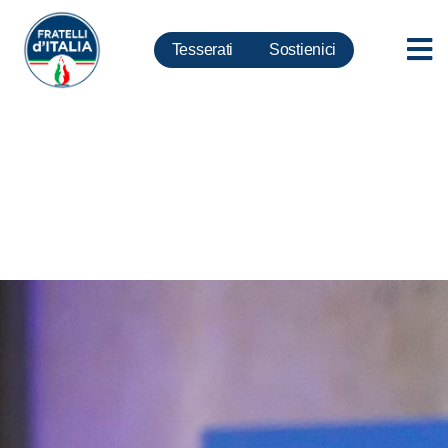
Tesserati
Sostienici
Anarchici: ferma condanna per
vili minacce a “Il Tempo” e
“Libero”