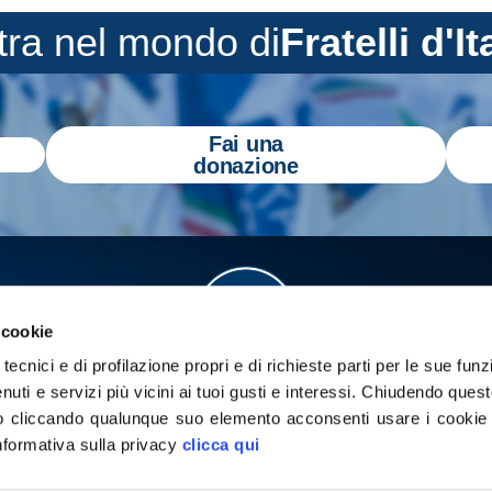
tra nel mondo di
Fratelli d'It
Fai una
donazione
 cookie
tecnici e di profilazione propri e di richieste parti per le sue funz
enuti e servizi più vicini ai tuoi gusti e interessi.
Chiudendo quest
 cliccando qualunque suo elemento acconsenti usare i cookie pe
informativa sulla privacy
clicca qui
a
Gazzetta Tricolore
per tenerti aggiornato