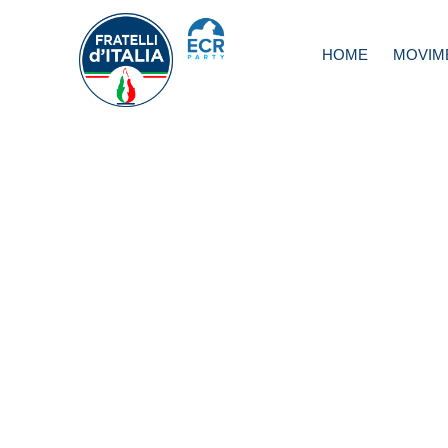
HOME
MOVIM
Anas, Foti: nomi
Carolis “non s’ha
fare”