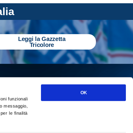
alia
Leggi la Gazzetta
Tricolore
OK
ioni funzionali
o messaggio,
r le finalità
ISCRIVITI