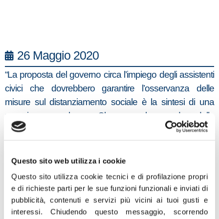
26 Maggio 2020
“La proposta del governo circa l’impiego degli assistenti
civici che dovrebbero garantire l’osservanza delle
misure sul distanziamento sociale è la sintesi di una
maggioranza nel caos. Che senso ha prendere delle
figure non formate e per di più attraverso un bando
pubblico, quando si poteva attingere al personale
specializzato e addestrato tra i volontari della Protezione
Questo sito web utilizza i cookie
Civile, delle Misericordie, delle Associazioni Nazionali dei
Questo sito utilizza cookie tecnici e di profilazione propri
Carabinieri e degli Alpini, degli addetti alla sicurezza e
e di richieste parti per le sue funzioni funzionali e inviati di
alla sorveglianza che si trovano senza un lavoro? Esiste
pubblicità, contenuti e servizi più vicini ai tuoi gusti e
un mondo dell’associazionismo da sempre impegnato
interessi.
Chiudendo questo messaggio, scorrendo