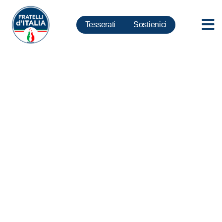
Tesserati
Sostienici
Assistenti civici, Rampelli:
Volontariato è ben altra cosa.
Da Governo Conte solo
propaganda