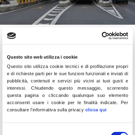
20 Aprile 2022
“Fratelli d’Italia ha presentato una richiesta di informativa
urgente affinché il ministro Giovannini venga in Aula per
Questo sito web utilizza i cookie
dare risposte ai 112 sindaci di Lazio e Abruzzo, che
Questo sito utilizza cookie tecnici e di profilazione propri
chiedono di risolvere il problema dei drammatici aumenti
e di richieste parti per le sue funzioni funzionali e inviati di
dei pedaggi autostradali delle A24 e 25. In un momento
pubblicità, contenuti e servizi più vicini ai tuoi gusti e
di crisi, questi rincari sono insostenibili e Giovannini si è
interessi.
Chiudendo questo messaggio, scorrendo
questa pagina o cliccando qualunque suo elemento
dimostrato completamente inadempiente di fronte a
acconsenti usare i cookie per le finalità indicate.
Per
questa criticità, che il 23 aprile porterà i primi cittadini a
consultare l'informativa sulla privacy
clicca qui
protestare nuovamente. FDI sarà al fianco dei
rappresentanti istituzionali e dei cittadini di quei territori e
se il ministro non è in grado di trovare una soluzione
Selezione