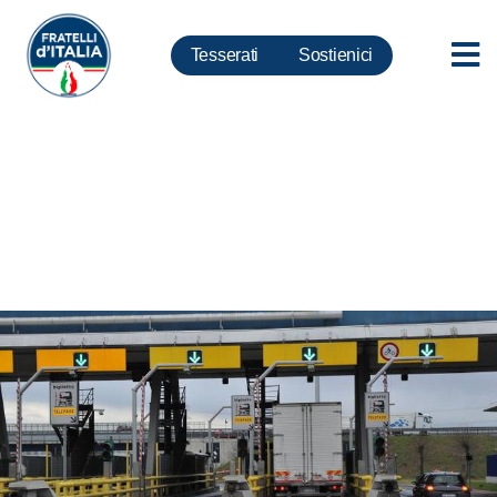
Tesserati
Sostienici
Autostrade, Lollobrigida:
Giovannini intervenga su
aumenti pedaggi A24 e25 o si
dimetta