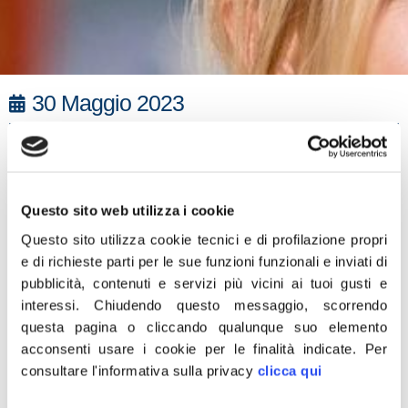
30 Maggio 2023
“Il risultato dei ballottaggi è un trionfo per il centrodestra e
un tonfo per la sinistra. Sono state conquistate città della
Toscana, confermata Siena, penso alla vittoria a Brindisi
Questo sito web utilizza i cookie
molto significativa, penso al grande risultato raggiunto in
Sicilia. L’esito dei ballottaggi evidentemente premia la
Questo sito utilizza cookie tecnici e di profilazione propri
e di richieste parti per le sue funzioni funzionali e inviati di
coalizione in primis ma anche l’azione di governo,
pubblicità, contenuti e servizi più vicini ai tuoi gusti e
poiché il voto dimostra una omogeneità di consenso
interessi.
Chiudendo questo messaggio, scorrendo
nella nazione. Il Pd a guida Elly Schlein non ha convinto
questa pagina o cliccando qualunque suo elemento
gli elettori, nemmeno in quelle che erano roccaforti
acconsenti usare i cookie per le finalità indicate.
Per
rosse. Per il Pd, che è primo partito di opposizione, un
consultare l'informativa sulla privacy
clicca qui
banco di prova deludente. Ora è necessario andare