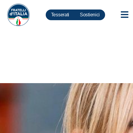
Tesserati
Sostienici
Ballottaggi, Milani: un trionfo
per centrodestra, un tonfo per
Pd