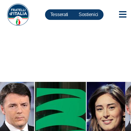
Tesserati
Sostienici
Banche, Meloni: Con Pd e Sc
in commissione inchiesta sarà
assicurato “giusto processo” a
sistema bancario