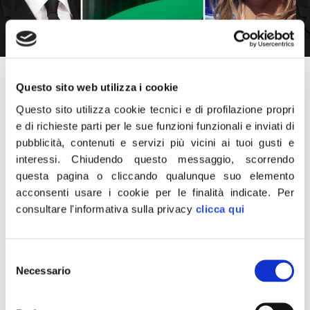
11 Dicembre 2015
Questo sito web utilizza i cookie
Questo sito utilizza cookie tecnici e di profilazione propri
«Anche Pd e Scelta Civica chiedono una commissione
e di richieste parti per le sue funzioni funzionali e inviati di
parlamentare d’inchiesta sul recente fallimento delle quattro
pubblicità, contenuti e servizi più vicini ai tuoi gusti e
banche. Perfetto, con loro a svolgere il solito ruolo di avvocati
interessi.
Chiudendo questo messaggio, scorrendo
d’ufficio di banche, banchieri, lobbisti e finanzieri, nella
questa pagina o cliccando qualunque suo elemento
acconsenti usare i cookie per le finalità indicate.
Per
commissione parlamentare d’inchiesta sarà assicurato un
consultare l'informativa sulla privacy
clicca qui
“giusto processo” al sistema bancario italiano».
È quanto scrive su Facebook il presidente di Fratelli d’Italia,
Selezione
Giorgia Meloni.
Necessario
del
consenso
CONDIVIDI