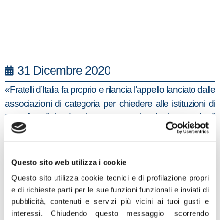
31 Dicembre 2020
«Fratelli d’Italia fa proprio e rilancia l’appello lanciato dalle
associazioni di categoria per chiedere alle istituzioni di
Bruxelles di rivedere le nuove regole Eba in materia di
default dei creditori e di calendar provisioning, che
entreranno in vigore il 1 gennaio 2021. Secondo queste
norme basterà uno scoperto minimo sul conto per
Questo sito web utilizza i cookie
essere segnalati alla centrale rischi come insolventi. Le
Questo sito utilizza cookie tecnici e di profilazione propri
banche saranno sommerse di nuovi crediti deteriorati e
e di richieste parti per le sue funzioni funzionali e inviati di
risponderanno con una nuova stretta creditizia. Un vero
pubblicità, contenuti e servizi più vicini ai tuoi gusti e
e proprio disastro annunciato che rischia di infliggere il
interessi.
Chiudendo questo messaggio, scorrendo