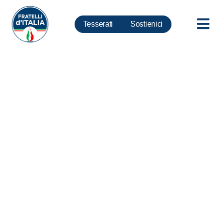
Tesserati
Sostienici
Banche, Meloni: FdI fa suo
appello associazioni su nuove
regole Eba. Silenzio da
Governo e da Gentiloni: Serve
intervento urgente