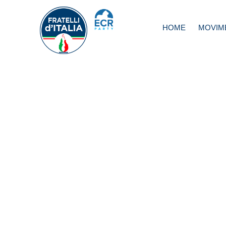
HOME
MOVIM
Bando per borsa 
studio “dai prec
alla vita!!!”