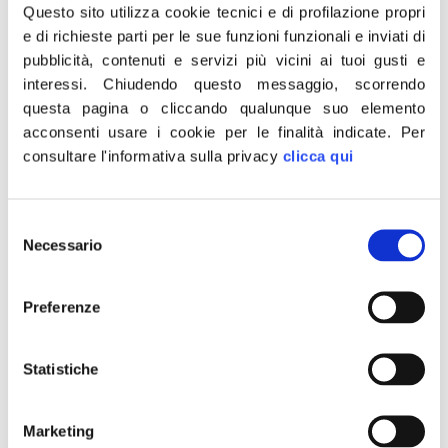
Questo sito utilizza cookie tecnici e di profilazione propri
giustizia poi sciolta nell’acido dalla ‘ndragheta
e di richieste parti per le sue funzioni funzionali e inviati di
– il progetto vuole portare i nostri ragazzi a
pubblicità, contenuti e servizi più vicini ai tuoi gusti e
riflettere sul fenomeno mafioso e le sue
interessi.
Chiudendo questo messaggio, scorrendo
dinamiche per accrescere in loro il senso di
questa pagina o cliccando qualunque suo elemento
acconsenti usare i cookie per le finalità indicate.
Per
giustizia e lealtà.
consultare l'informativa sulla privacy
clicca qui
I partecipanti dovranno produrre un
elaborato (testo, poesia, film,composizione
Selezione
visiva, etc) sul tema delle mafie e della
Necessario
del
legalità.
consenso
Al migliore sarà riconosciuto un premio in
Preferenze
denaro.
Statistiche
SCARICA IL BANDO BORSA DI STUDIO
Marketing
IN WORD