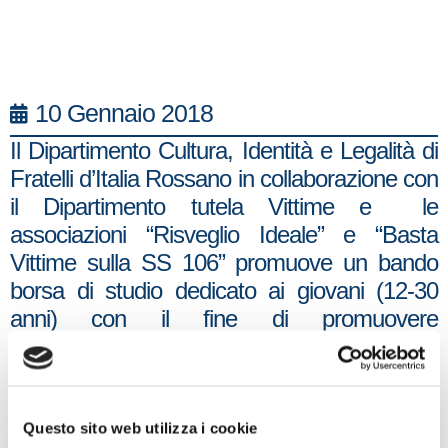
10 Gennaio 2018
Il Dipartimento Cultura, Identità e Legalità di
Fratelli d’Italia Rossano in collaborazione con
il Dipartimento tutela Vittime e le
associazioni “Risveglio Ideale” e “Basta
Vittime sulla SS 106” promuove un bando
borsa di studio dedicato ai giovani (12-30
anni) con il fine di promuovere
comportamenti sociali e civili rispondenti alla
legalità ed al senso di giustizia.
Nato per celebrare il coraggio della
Questo sito web utilizza i cookie
crotonese Lea Garofalo – testimone di