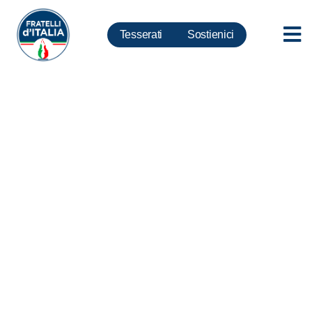
Tesserati
Sostienici
Bando borse di studio “la mafia
uccide, il silenzio pure”