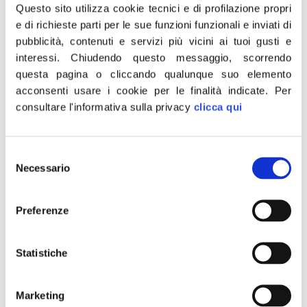
Questo sito utilizza cookie tecnici e di profilazione propri
giustizia poi sciolta nell’acido dalla ‘ndragheta
e di richieste parti per le sue funzioni funzionali e inviati di
– il progetto vuole portare i nostri ragazzi a
pubblicità, contenuti e servizi più vicini ai tuoi gusti e
riflettere sul fenomeno mafioso e le sue
interessi.
Chiudendo questo messaggio, scorrendo
dinamiche per accrescere in loro il senso di
questa pagina o cliccando qualunque suo elemento
acconsenti usare i cookie per le finalità indicate.
Per
giustizia e lealtà.
consultare l'informativa sulla privacy
clicca qui
I partecipanti dovranno produrre un
elaborato (testo, poesia, film,composizione
Selezione
visiva, etc) sul tema delle mafie e della
Necessario
del
legalità.
consenso
Al migliore sarà riconosciuto un premio in
Preferenze
denaro.
Statistiche
SCARICA IL BANDO BORSA DI STUDIO
Marketing
IN WORD