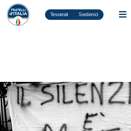
Tesserati
Sostienici
Bando borse di studio “la mafia
uccide, il silenzio pure”