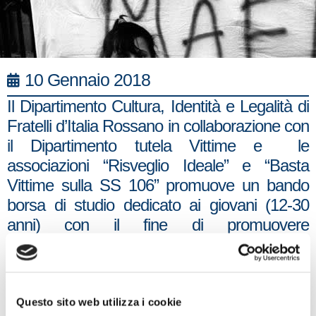
10 Gennaio 2018
Il Dipartimento Cultura, Identità e Legalità di
Fratelli d’Italia Rossano in collaborazione con
il Dipartimento tutela Vittime e le
associazioni “Risveglio Ideale” e “Basta
Vittime sulla SS 106” promuove un bando
borsa di studio dedicato ai giovani (12-30
anni) con il fine di promuovere
comportamenti sociali e civili rispondenti alla
legalità ed al senso di giustizia.
Nato per celebrare il coraggio della
Questo sito web utilizza i cookie
crotonese Lea Garofalo – testimone di