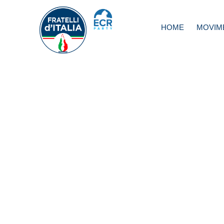
HOME
MOVIM
Bankitalia, Cirian
FdI oro è degli ita
Mozione M5S e 
fa interessi banch