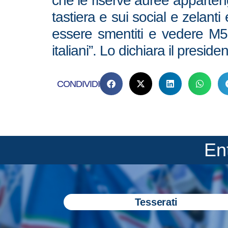
che le riserve auree apparten
tastiera e sui social e zelant
essere smentiti e vedere M5S
italiani”. Lo dichiara il presiden
CONDIVIDI
En
Tesserati