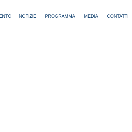
ENTO
NOTIZIE
PROGRAMMA
MEDIA
CONTATTI
i: Per
liani.
Lega
ieri