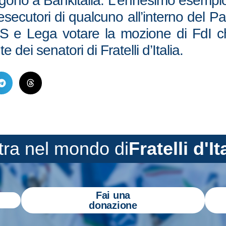
gono a Bankitalia. L’ennesimo esempio d
i esecutori di qualcuno all’interno del
 e Lega votare la mozione di FdI che
te dei senatori di Fratelli d’Italia.
tra nel mondo di
Fratelli d'It
Fai una
donazione