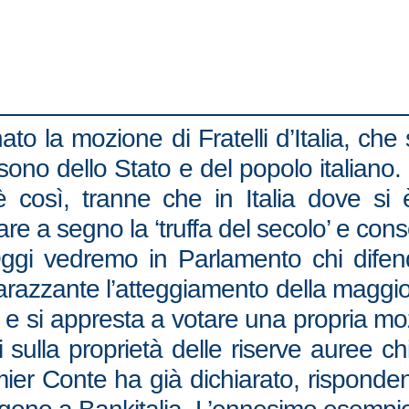
to la mozione di Fratelli d’Italia, che 
sono dello Stato e del popolo italiano
 è così, tranne che in Italia dove s
re a segno la ‘truffa del secolo’ e cons
ggi vedremo in Parlamento chi difende 
mbarazzante l’atteggiamento della magg
e e si appresta a votare una propria m
sulla proprietà delle riserve auree chi
ier Conte ha già dichiarato, risponde