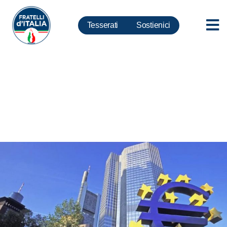
Tesserati
Sostienici
Bce, De Toma: Frenare
escalation prezzi energia
riducendo accise e
contrastando le frodi