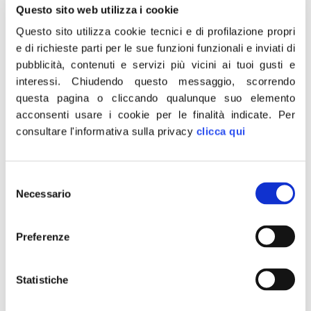
prezzi, in particolare dell’energia e dei
Questo sito web utilizza i cookie
carburanti, che hanno fatto lievitare i costi al
Questo sito utilizza cookie tecnici e di profilazione propri
consumo dei prodotti alimentari, non faccia
e di richieste parti per le sue funzioni funzionali e inviati di
scivolare le famiglie italiane in quella “fascia
pubblicità, contenuti e servizi più vicini ai tuoi gusti e
interessi.
Chiudendo questo messaggio, scorrendo
di povertà” già fin troppo consistente nel
questa pagina o cliccando qualunque suo elemento
nostro Paese e per la quale troppo poco
acconsenti usare i cookie per le finalità indicate.
Per
viene fatto. Per questi motivi occorre
consultare l'informativa sulla privacy
clicca qui
immediatamente che siano ridotti
ulteriormente i prezzi dell’energia e dei
carburanti che sono tornati a livelli
Selezione
Necessario
del
insostenibili di oltre 2.35 euro/litro al servito e
consenso
2.03 in modalità self service. Bisogna agire
Preferenze
non solo con la riduzione delle accise e
verificando attraverso la Guardia di Finanza
che questa sia messa in pratica realmente
Statistiche
attraverso un capillare controllo sull’intera