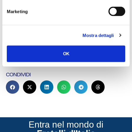
trasmette insicurezza agli elettori, un modo
Marketing
di fare che non ci si può più permettere. I
cittadini sono stanchi di litigi su temi che non
li riguardano da vicino e prese in giro”.
Mostra dettagli
OK
CONDIVIDI
Entra nel mondo di