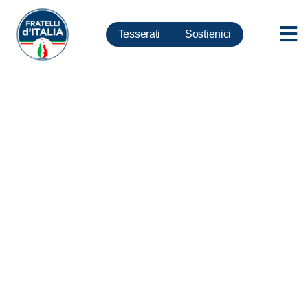
Tesserati
Sostienici
Benedettelli: per noi questione
morale è sostanziale, non
d’immagine