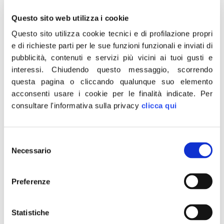
con quello che sta attraversando il paese,
Questo sito web utilizza i cookie
non si può assolutamente scherzare su certi
Questo sito utilizza cookie tecnici e di profilazione propri
temi e giocare in modo ambiguo con i
e di richieste parti per le sue funzioni funzionali e inviati di
messaggi. Ogni candidato è in qualche
pubblicità, contenuti e servizi più vicini ai tuoi gusti e
modo ‘testimonial’ di valori che propone e
interessi.
Chiudendo questo messaggio, scorrendo
che deve incarnare per primo nel proprio
questa pagina o cliccando qualunque suo elemento
acconsenti usare i cookie per le finalità indicate.
Per
privato. Fratelli D’Italia non si limita a questo,
consultare l'informativa sulla privacy
clicca qui
è infatti il primo partito che ha al suo interno
un Dipartimento che si occupa di vittime dei
reati contro la persona. Non solo legalità
Selezione
dunque, ma anche sicurezza e giustizia, una
Necessario
del
giustizia con la G maiuscola, capace di
consenso
mettere al centro di tutto la persona umana
Preferenze
invece di meri giochi di potere che tradiscono
la fiducia dei cittadini”. “Eludere o
Statistiche
sottovalutare tale questione – conclude –