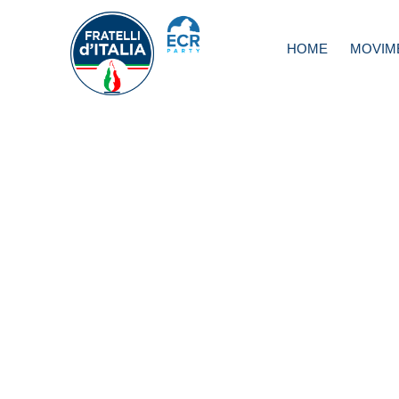
HOME
MOVIM
Berlusconi, Scurr
ne va un pezzo d
nostra storia ital
europea