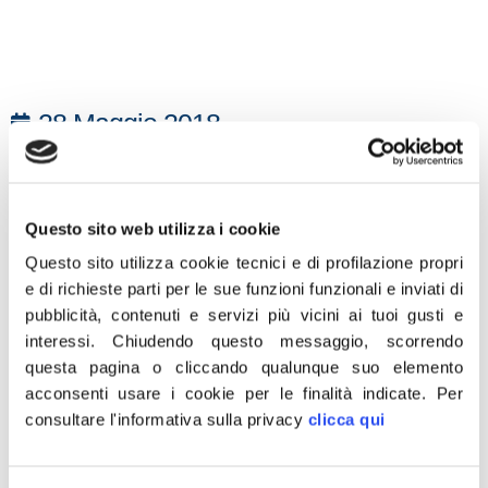
28 Maggio 2018
“A Milano una donna bengalese, madre
coraggio, si oppone alla Sharia, che
consente la barbarie delle spose bambine,
Questo sito web utilizza i cookie
per salvare sua figlia di 10 anni. Femministe
Questo sito utilizza cookie tecnici e di profilazione propri
e buonisti resteranno in silenzio per non
e di richieste parti per le sue funzioni funzionali e inviati di
rovinare la narrativa della bellezza
pubblicità, contenuti e servizi più vicini ai tuoi gusti e
interessi.
Chiudendo questo messaggio, scorrendo
dell’accoglienza e dell’integrazione. Noi
questa pagina o cliccando qualunque suo elemento
invece vogliamo denunciare chi tollera che
acconsenti usare i cookie per le finalità indicate.
Per
anche in Italia si diffonda una cultura che
consultare l'informativa sulla privacy
clicca qui
considera le donne solo degli oggetti e
merce di scambio. Nessuno spazio a casa