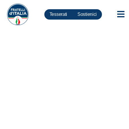
Tesserati
Sostienici
Bimba promessa sposa,
Meloni: Nessuno spazio per chi
non condivide nostre leggi e
nostra civiltà