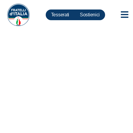
Tesserati
Sostienici
Bologna, Malan: oscena
esibizione di odio contro Giorgia
Meloni