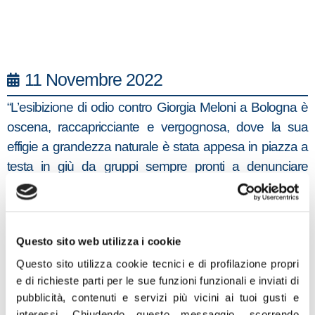
11 Novembre 2022
“L’esibizione di odio contro Giorgia Meloni a Bologna è
oscena, raccapricciante e vergognosa, dove la sua
effigie a grandezza naturale è stata appesa in piazza a
testa in giù da gruppi sempre pronti a denunciare
presunta intolleranza e pericolosità di altri. C’è chi
irresponsabilmente alimenta odio e auspica violenza.
Fra le motivazioni della macabra messinscena emerge
Questo sito web utilizza i cookie
la grottesca e disonesta interpretazione della legge anti-
rave, secondo cui qualunque manifestazione con più di
Questo sito utilizza cookie tecnici e di profilazione propri
e di richieste parti per le sue funzioni funzionali e inviati di
cinquanta persone sarebbe perseguita. Purtroppo
pubblicità, contenuti e servizi più vicini ai tuoi gusti e
abbiamo sentito questa assurda interpretazione da molti
interessi.
Chiudendo questo messaggio, scorrendo