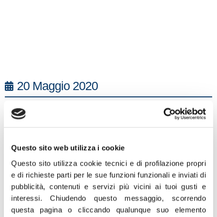
20 Maggio 2020
“I dati della Borsa oggi confermano che ieri avevo
ragione nel criticare la scelta della Consob di
sospendere il divieto di shortselling, rendendo così
nuovamente possibili ed operative le vendite allo
Questo sito web utilizza i cookie
scoperto. In una fase di debolezza, con l’incertezza di
Questo sito utilizza cookie tecnici e di profilazione propri
una Fase 2 appena iniziata e con la generale instabilità
e di richieste parti per le sue funzioni funzionali e inviati di
dei mercati era prevedibile che ci sarebbero stati
pubblicità, contenuti e servizi più vicini ai tuoi gusti e
interessi.
Chiudendo questo messaggio, scorrendo
contraccolpi sui mercati azionari. Nuovamente la
questa pagina o cliccando qualunque suo elemento
Consob, dopo essere intervenuta con colpevole ritardo