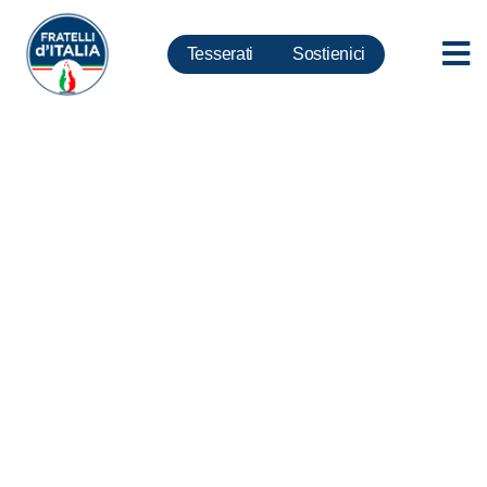
Tesserati
Sostienici
Borsa. de Bertoldi: Dati
confermano che ritorno vendite
scoperto era decisione
sbagliata. Commissione
Banche indaghi su scelte
Consob