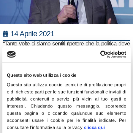
14 Aprile 2021
“Tante volte ci siamo sentiti ripetere che la politica deve
rimanere fuori dall’economia. Negli anni ci hanno fatto
credere che l’autoregolamentazione del sistema
economico fosse la situazione più congeniale alla
Nazione. Invece le liberalizzazioni hanno portato
numerosi vantaggi a partner stranieri danneggiando le
Questo sito web utilizza i cookie
imprese italiane. Abbiamo assistito alla perdita del
controllo pubblico su aziende fondamentali e
Questo sito utilizza cookie tecnici e di profilazione propri
strategiche, prima fra tutte Bankitalia. Fratelli d’Italia ha
e di richieste parti per le sue funzioni funzionali e inviati di
come priorità la tutela del sistema economico nazionale
pubblicità, contenuti e servizi più vicini ai tuoi gusti e
e dei risparmi degli italiani. La nostra mozione a prima
interessi.
Chiudendo questo messaggio, scorrendo
firma Giorgia Meloni punta ad accompagnare
questa pagina o cliccando qualunque suo elemento
l’autonomia di Borsa italiana, la tutela degli investimenti
italiani delle Pmi, puntando sull’innovazione tecnologica
acconsenti usare i cookie per le finalità indicate.
Per
ed enfatizzando il ruolo dell’Italia nel sistema finanziario
consultare l'informativa sulla privacy
clicca qui
nazionale. Il mio auspicio è che chi insieme a noi ha