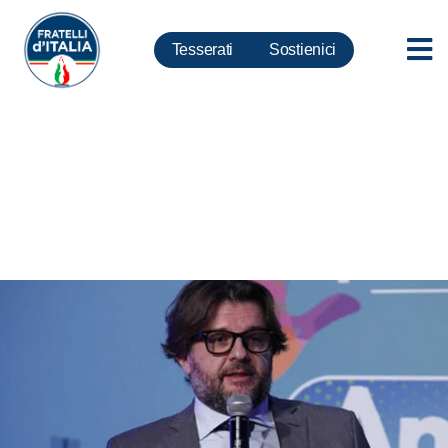
Tesserati
Sostienici
Borsa, Osnato: chi ha condiviso
battaglia sostenga mozione
Meloni